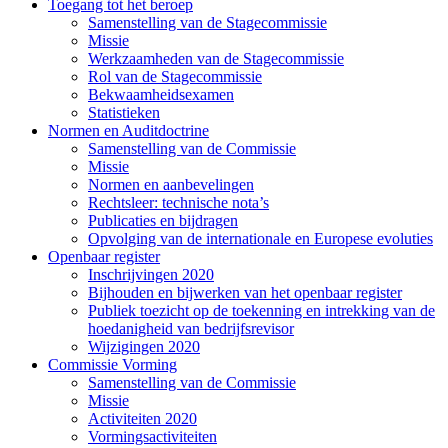
Toegang tot het beroep
(current)
Samenstelling van de Stagecommissie
(current)
Missie
(current)
Werkzaamheden van de Stagecommissie
(current)
Rol van de Stagecommissie
(current)
Bekwaamheidsexamen
(current)
Statistieken
(current)
Normen en Auditdoctrine
(current)
Samenstelling van de Commissie
(current)
Missie
(current)
Normen en aanbevelingen
(current)
Rechtsleer: technische nota’s
(current)
Publicaties en bijdragen
(current)
Opvolging van de internationale en Europese evoluties
(c
Openbaar register
(current)
Inschrijvingen 2020
(current)
Bijhouden en bijwerken van het openbaar register
(curren
Publiek toezicht op de toekenning en intrekking van de
hoedanigheid van bedrijfsrevisor
(current)
Wijzigingen 2020
(current)
Commissie Vorming
(current)
Samenstelling van de Commissie
(current)
Missie
(current)
Activiteiten 2020
(current)
Vormingsactiviteiten
(current)