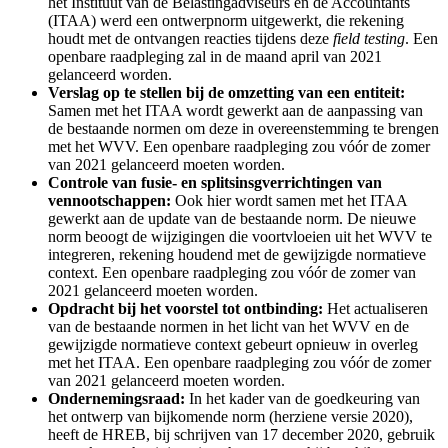
het Instituut van de Belastingadviseurs en de Accountants
(ITAA) werd een ontwerpnorm uitgewerkt, die rekening
houdt met de ontvangen reacties tijdens deze
field testing
. Een
openbare raadpleging zal in de maand april van 2021
gelanceerd worden.
Verslag op te stellen bij de omzetting van een entiteit:
Samen met het ITAA wordt gewerkt aan de aanpassing van
de bestaande normen om deze in overeenstemming te brengen
met het WVV. Een openbare raadpleging zou vóór de zomer
van 2021 gelanceerd moeten worden.
Controle van fusie- en splitsinsgverrichtingen van
vennootschappen:
Ook hier wordt samen met het ITAA
gewerkt aan de update van de bestaande norm. De nieuwe
norm beoogt de wijzigingen die voortvloeien uit het WVV te
integreren, rekening houdend met de gewijzigde normatieve
context. Een openbare raadpleging zou vóór de zomer van
2021 gelanceerd moeten worden.
Opdracht bij het voorstel tot ontbinding:
Het actualiseren
van de bestaande normen in het licht van het WVV en de
gewijzigde normatieve context gebeurt opnieuw in overleg
met het ITAA. Een openbare raadpleging zou vóór de zomer
van 2021 gelanceerd moeten worden.
Ondernemingsraad:
In het kader van de goedkeuring van
het ontwerp van bijkomende norm (herziene versie 2020),
heeft de HREB, bij schrijven van 17 december 2020, gebruik