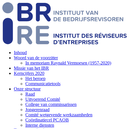
Overslaan
en
-
naar
de
inhoud
gaan
Inhoud
(current)
Woord van de voorzitter
(current)
Main
In memoriam Raynald Vermoesen (1957-2020)
(current)
navigation
Missie van het IBR
(current)
Kerncijfers 2020
(current)
Het beroep
(current)
Communicatietools
(current)
Onze structuur
(current)
Raad
(current)
Uitvoerend Comité
(current)
College van commissarissen
(current)
Jongerenraad
(current)
Comité wetgevende werkzaamheden
(current)
Coördinatiecel PCAOB
(current)
Interne diensten
(current)